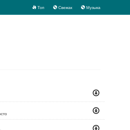
Топ
Свежак
Музыка
осто