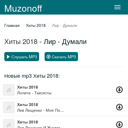
Muzonoff
Toggl
navig
Главная
Хиты 2018
Лир - Думали
Хиты 2018
- Лир - Думали
Слушать MP3
Скачать MP3
Новые mp3 Хиты 2018:
Хиты 2018
Лолита - Таксисты
Хиты 2018
Лев Лещенко - Моя Последняя Любовь
Хиты 2018
Лев Лещенко И Жасмин - Счастье